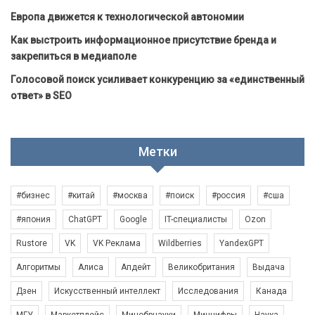
Европа движется к технологической автономии
Как выстроить информационное присутствие бренда и
закрепиться в медиаполе
Голосовой поиск усиливает конкуренцию за «единственный
ответ» в SEO
Метки
#бизнес
#китай
#москва
#поиск
#россия
#сша
#япония
ChatGPT
Google
IT-специалисты
Ozon
Rustore
VK
VK Реклама
Wildberries
YandexGPT
Алгоритмы
Алиса
Апдейт
Великобритания
Выдача
Дзен
Искусственный интеллект
Исследования
Канада