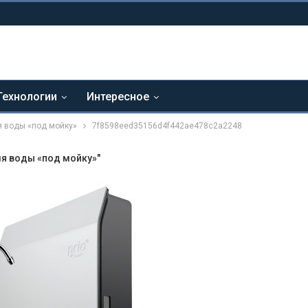
Технологии
Интересное
я воды «под мойку»
7f8598eed35156d4f442ae478c2a2248
я воды «под мойку»"