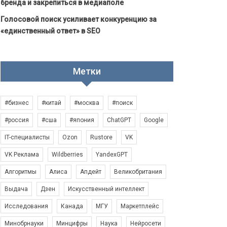
бренда и закрепиться в медиаполе
Голосовой поиск усиливает конкуренцию за
«единственный ответ» в SEO
Метки
#бизнес
#китай
#москва
#поиск
#россия
#сша
#япония
ChatGPT
Google
IT-специалисты
Ozon
Rustore
VK
VK Реклама
Wildberries
YandexGPT
Алгоритмы
Алиса
Апдейт
Великобритания
Выдача
Дзен
Искусственный интеллект
Исследования
Канада
МГУ
Маркетплейс
Минобрнауки
Минцифры
Наука
Нейросети