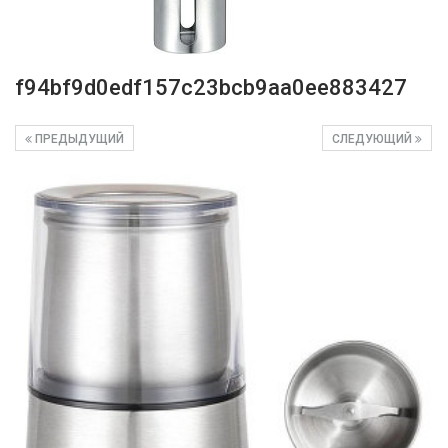
f94bf9d0edf157c23bcb9aa0ee883427
ПРЕДЫДУЩИЙ
СЛЕДУЮЩИЙ