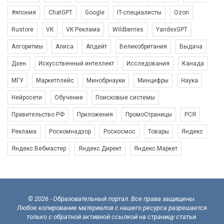
#япония
ChatGPT
Google
IT-специалисты
Ozon
Rustore
VK
VK Реклама
Wildberries
YandexGPT
Алгоритмы
Алиса
Апдейт
Великобритания
Выдача
Дзен
Искусственный интеллект
Исследования
Канада
МГУ
Маркетплейс
Минобрнауки
Минцифры
Наука
Нейросети
Обучение
Поисковые системы
Правительство РФ
Приложения
ПромоСтраницы
РСЯ
Реклама
Роскомнадзор
Роскосмос
Товары
Яндекс
Яндекс.Вебмастер
Яндекс.Директ
Яндекс.Маркет
© 2026 - Образовательный портал. Все права защищены.
Любое копирование материалов с нашего ресурса разрешается
только с обратной активной ссылкой на страницу статьи.