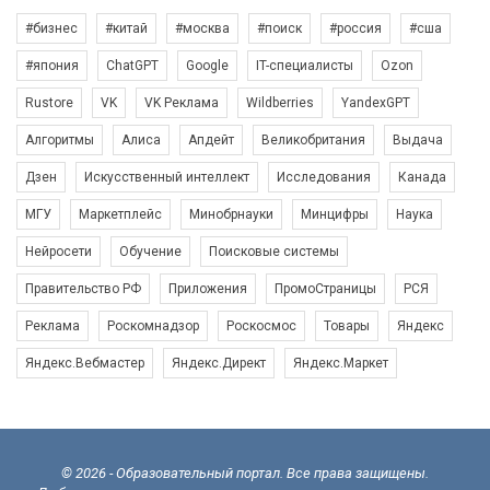
#бизнес
#китай
#москва
#поиск
#россия
#сша
#япония
ChatGPT
Google
IT-специалисты
Ozon
Rustore
VK
VK Реклама
Wildberries
YandexGPT
Алгоритмы
Алиса
Апдейт
Великобритания
Выдача
Дзен
Искусственный интеллект
Исследования
Канада
МГУ
Маркетплейс
Минобрнауки
Минцифры
Наука
Нейросети
Обучение
Поисковые системы
Правительство РФ
Приложения
ПромоСтраницы
РСЯ
Реклама
Роскомнадзор
Роскосмос
Товары
Яндекс
Яндекс.Вебмастер
Яндекс.Директ
Яндекс.Маркет
© 2026 - Образовательный портал. Все права защищены.