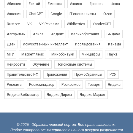
#бизнес
#китай
#москва
#поиск
#россия
#сша
#япония
ChatGPT
Google
IT-специалисты
Ozon
Rustore
VK
VK Реклама
Wildberries
YandexGPT
Алгоритмы
Алиса
Апдейт
Великобритания
Выдача
Дзен
Искусственный интеллект
Исследования
Канада
МГУ
Маркетплейс
Минобрнауки
Минцифры
Наука
Нейросети
Обучение
Поисковые системы
Правительство РФ
Приложения
ПромоСтраницы
РСЯ
Реклама
Роскомнадзор
Роскосмос
Товары
Яндекс
Яндекс.Вебмастер
Яндекс.Директ
Яндекс.Маркет
© 2026 - Образовательный портал. Все права защищены.
Любое копирование материалов с нашего ресурса разрешается