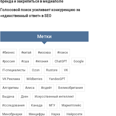
бренда и закрепиться в медиаполе
Голосовой поиск усиливает конкуренцию за
«единственный ответ» в SEO
Метки
#бизнес
#китай
#москва
#поиск
#россия
#сша
#япония
ChatGPT
Google
IT-специалисты
Ozon
Rustore
VK
VK Реклама
Wildberries
YandexGPT
Алгоритмы
Алиса
Апдейт
Великобритания
Выдача
Дзен
Искусственный интеллект
Исследования
Канада
МГУ
Маркетплейс
Минобрнауки
Минцифры
Наука
Нейросети