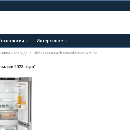
Технологии
Интересное
ьники 2023 года
3bd9003336e42b8085ed32c33247f3be
ьники 2023 года"