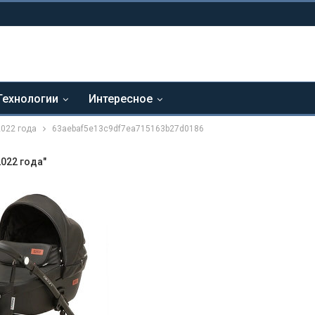
Технологии
Интересное
2022 года
63aebaf5e13c9df7ea715163b27d0186
2022 года"