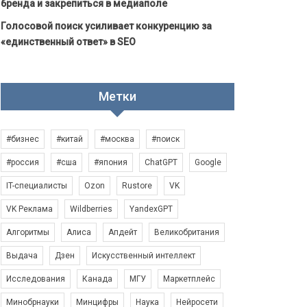
бренда и закрепиться в медиаполе
Голосовой поиск усиливает конкуренцию за
«единственный ответ» в SEO
Метки
#бизнес
#китай
#москва
#поиск
#россия
#сша
#япония
ChatGPT
Google
IT-специалисты
Ozon
Rustore
VK
VK Реклама
Wildberries
YandexGPT
Алгоритмы
Алиса
Апдейт
Великобритания
Выдача
Дзен
Искусственный интеллект
Исследования
Канада
МГУ
Маркетплейс
Минобрнауки
Минцифры
Наука
Нейросети