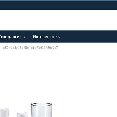
Технологии
Интересное
1e5340e4e15a2ffe1c1e23403250d7b7