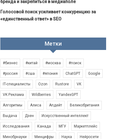
бренда и закрепиться в медиаполе
Голосовой поиск усиливает конкуренцию за
«единственный ответ» в SEO
Метки
#бизнес
#китай
#москва
#поиск
#россия
#сша
#япония
ChatGPT
Google
IT-специалисты
Ozon
Rustore
VK
VK Реклама
Wildberries
YandexGPT
Алгоритмы
Алиса
Апдейт
Великобритания
Выдача
Дзен
Искусственный интеллект
Исследования
Канада
МГУ
Маркетплейс
Минобрнауки
Минцифры
Наука
Нейросети