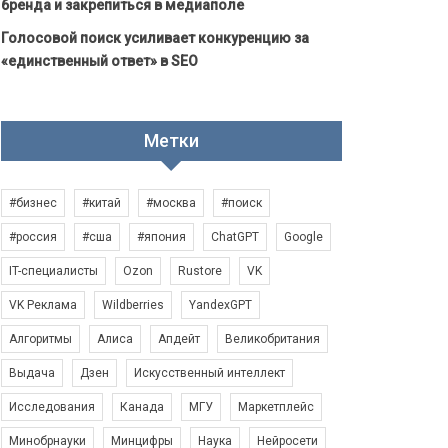
бренда и закрепиться в медиаполе
Голосовой поиск усиливает конкуренцию за
«единственный ответ» в SEO
Метки
#бизнес
#китай
#москва
#поиск
#россия
#сша
#япония
ChatGPT
Google
IT-специалисты
Ozon
Rustore
VK
VK Реклама
Wildberries
YandexGPT
Алгоритмы
Алиса
Апдейт
Великобритания
Выдача
Дзен
Искусственный интеллект
Исследования
Канада
МГУ
Маркетплейс
Минобрнауки
Минцифры
Наука
Нейросети