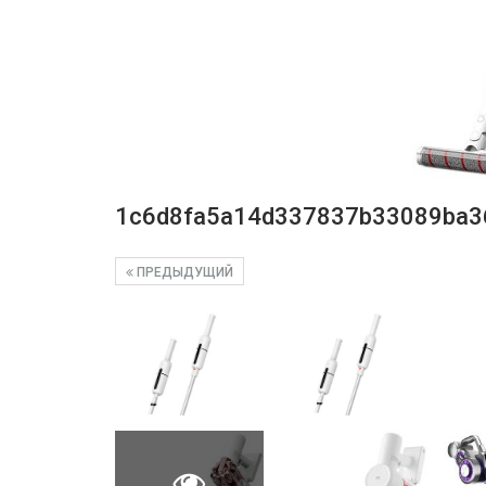
1c6d8fa5a14d337837b33089ba3
ПРЕДЫДУЩИЙ