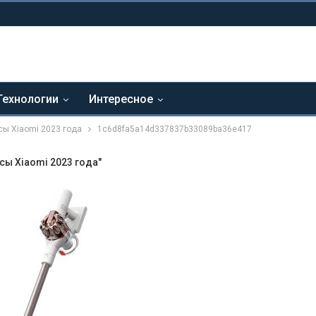
Технологии
Интересное
ы Xiaomi 2023 года
1c6d8fa5a14d337837b33089ba36e417
ы Xiaomi 2023 года"