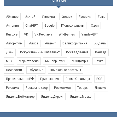
Метки
#бизнес
#китай
#москва
#поиск
#россия
#сша
#япония
ChatGPT
Google
IT-специалисты
Ozon
Rustore
VK
VK Реклама
Wildberries
YandexGPT
Алгоритмы
Алиса
Апдейт
Великобритания
Выдача
Дзен
Искусственный интеллект
Исследования
Канада
МГУ
Маркетплейс
Минобрнауки
Минцифры
Наука
Нейросети
Обучение
Поисковые системы
Правительство РФ
Приложения
ПромоСтраницы
РСЯ
Реклама
Роскомнадзор
Роскосмос
Товары
Яндекс
Яндекс.Вебмастер
Яндекс.Директ
Яндекс.Маркет