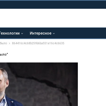
Технологии
Интересное
 было
864416c4c68b259b6ba551e16c4c6635
было"