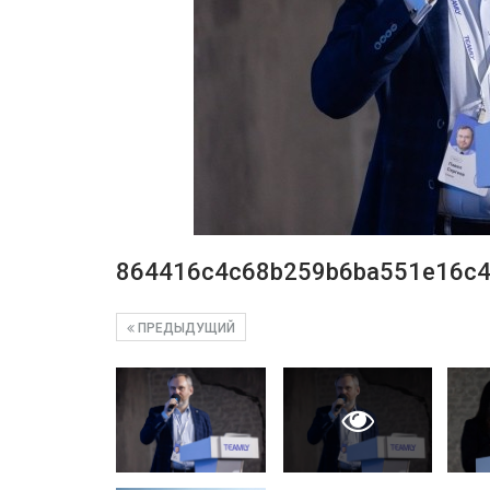
864416c4c68b259b6ba551e16c
ПРЕДЫДУЩИЙ