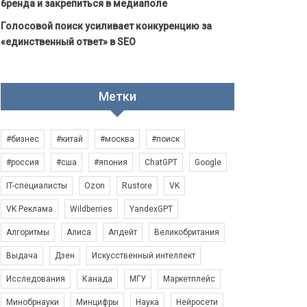
бренда и закрепиться в медиаполе
Голосовой поиск усиливает конкуренцию за
«единственный ответ» в SEO
Метки
#бизнес
#китай
#москва
#поиск
#россия
#сша
#япония
ChatGPT
Google
IT-специалисты
Ozon
Rustore
VK
VK Реклама
Wildberries
YandexGPT
Алгоритмы
Алиса
Апдейт
Великобритания
Выдача
Дзен
Искусственный интеллект
Исследования
Канада
МГУ
Маркетплейс
Минобрнауки
Минцифры
Наука
Нейросети