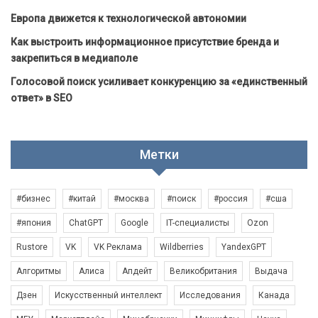
Европа движется к технологической автономии
Как выстроить информационное присутствие бренда и
закрепиться в медиаполе
Голосовой поиск усиливает конкуренцию за «единственный
ответ» в SEO
Метки
#бизнес
#китай
#москва
#поиск
#россия
#сша
#япония
ChatGPT
Google
IT-специалисты
Ozon
Rustore
VK
VK Реклама
Wildberries
YandexGPT
Алгоритмы
Алиса
Апдейт
Великобритания
Выдача
Дзен
Искусственный интеллект
Исследования
Канада