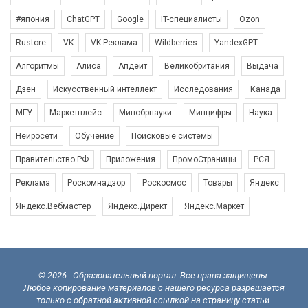
#япония
ChatGPT
Google
IT-специалисты
Ozon
Rustore
VK
VK Реклама
Wildberries
YandexGPT
Алгоритмы
Алиса
Апдейт
Великобритания
Выдача
Дзен
Искусственный интеллект
Исследования
Канада
МГУ
Маркетплейс
Минобрнауки
Минцифры
Наука
Нейросети
Обучение
Поисковые системы
Правительство РФ
Приложения
ПромоСтраницы
РСЯ
Реклама
Роскомнадзор
Роскосмос
Товары
Яндекс
Яндекс.Вебмастер
Яндекс.Директ
Яндекс.Маркет
© 2026 - Образовательный портал. Все права защищены.
Любое копирование материалов с нашего ресурса разрешается
только с обратной активной ссылкой на страницу статьи.