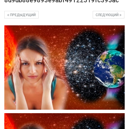
8d9db88e9893e9abf49122519fc395ac
ПРЕДЫДУЩИЙ
СЛЕДУЮЩИЙ