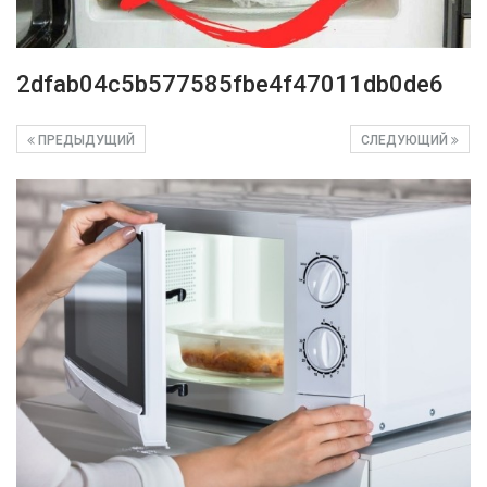
2dfab04c5b577585fbe4f47011db0de6
ПРЕДЫДУЩИЙ
СЛЕДУЮЩИЙ