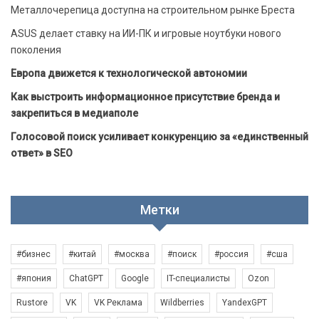
Металлочерепица доступна на строительном рынке Бреста
ASUS делает ставку на ИИ-ПК и игровые ноутбуки нового
поколения
Европа движется к технологической автономии
Как выстроить информационное присутствие бренда и
закрепиться в медиаполе
Голосовой поиск усиливает конкуренцию за «единственный
ответ» в SEO
Метки
#бизнес
#китай
#москва
#поиск
#россия
#сша
#япония
ChatGPT
Google
IT-специалисты
Ozon
Rustore
VK
VK Реклама
Wildberries
YandexGPT