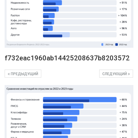
f732eac1960ab14425208637b8203572
ПРЕДЫДУЩИЙ
СЛЕДУЮЩИЙ