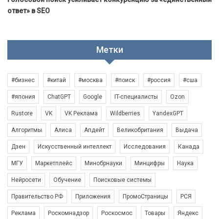
ответ» в SEO
Метки
#бизнес
#китай
#москва
#поиск
#россия
#сша
#япония
ChatGPT
Google
IT-специалисты
Ozon
Rustore
VK
VK Реклама
Wildberries
YandexGPT
Алгоритмы
Алиса
Апдейт
Великобритания
Выдача
Дзен
Искусственный интеллект
Исследования
Канада
МГУ
Маркетплейс
Минобрнауки
Минцифры
Наука
Нейросети
Обучение
Поисковые системы
Правительство РФ
Приложения
ПромоСтраницы
РСЯ
Реклама
Роскомнадзор
Роскосмос
Товары
Яндекс