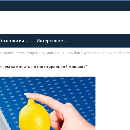
Технологии
Интересное
м замочить лоток стиральной машины
2660fa07142c1cd19970e776c0d661b
и в чем замочить лоток стиральной машины"