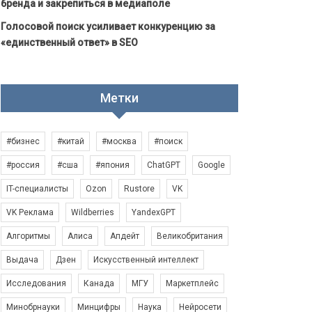
бренда и закрепиться в медиаполе
Голосовой поиск усиливает конкуренцию за
«единственный ответ» в SEO
Метки
#бизнес
#китай
#москва
#поиск
#россия
#сша
#япония
ChatGPT
Google
IT-специалисты
Ozon
Rustore
VK
VK Реклама
Wildberries
YandexGPT
Алгоритмы
Алиса
Апдейт
Великобритания
Выдача
Дзен
Искусственный интеллект
Исследования
Канада
МГУ
Маркетплейс
Минобрнауки
Минцифры
Наука
Нейросети