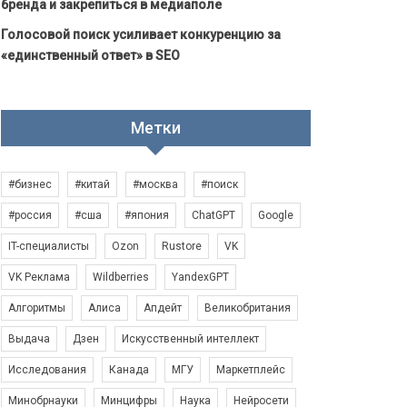
бренда и закрепиться в медиаполе
Голосовой поиск усиливает конкуренцию за
«единственный ответ» в SEO
Метки
#бизнес
#китай
#москва
#поиск
#россия
#сша
#япония
ChatGPT
Google
IT-специалисты
Ozon
Rustore
VK
VK Реклама
Wildberries
YandexGPT
Алгоритмы
Алиса
Апдейт
Великобритания
Выдача
Дзен
Искусственный интеллект
Исследования
Канада
МГУ
Маркетплейс
Минобрнауки
Минцифры
Наука
Нейросети