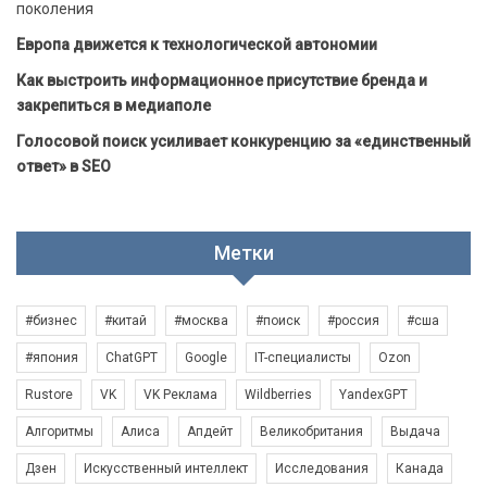
поколения
Европа движется к технологической автономии
Как выстроить информационное присутствие бренда и
закрепиться в медиаполе
Голосовой поиск усиливает конкуренцию за «единственный
ответ» в SEO
Метки
#бизнес
#китай
#москва
#поиск
#россия
#сша
#япония
ChatGPT
Google
IT-специалисты
Ozon
Rustore
VK
VK Реклама
Wildberries
YandexGPT
Алгоритмы
Алиса
Апдейт
Великобритания
Выдача
Дзен
Искусственный интеллект
Исследования
Канада