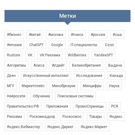
Метки
#бизнес
#китай
#москва
#поиск
#россия
#сша
#япония
ChatGPT
Google
IT-специалисты
Ozon
Rustore
VK
VK Реклама
Wildberries
YandexGPT
Алгоритмы
Алиса
Апдейт
Великобритания
Выдача
Дзен
Искусственный интеллект
Исследования
Канада
МГУ
Маркетплейс
Минобрнауки
Минцифры
Наука
Нейросети
Обучение
Поисковые системы
Правительство РФ
Приложения
ПромоСтраницы
РСЯ
Реклама
Роскомнадзор
Роскосмос
Товары
Яндекс
Яндекс.Вебмастер
Яндекс.Директ
Яндекс.Маркет