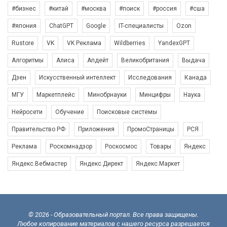
#бизнес
#китай
#москва
#поиск
#россия
#сша
#япония
ChatGPT
Google
IT-специалисты
Ozon
Rustore
VK
VK Реклама
Wildberries
YandexGPT
Алгоритмы
Алиса
Апдейт
Великобритания
Выдача
Дзен
Искусственный интеллект
Исследования
Канада
МГУ
Маркетплейс
Минобрнауки
Минцифры
Наука
Нейросети
Обучение
Поисковые системы
Правительство РФ
Приложения
ПромоСтраницы
РСЯ
Реклама
Роскомнадзор
Роскосмос
Товары
Яндекс
Яндекс.Вебмастер
Яндекс.Директ
Яндекс.Маркет
© 2026 - Образовательный портал. Все права защищены.
Любое копирование материалов с нашего ресурса разрешается