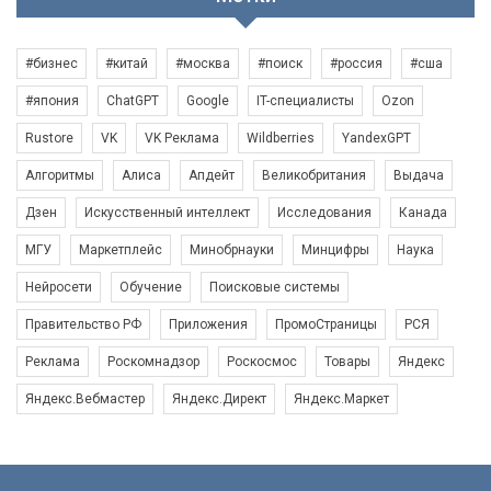
#бизнес
#китай
#москва
#поиск
#россия
#сша
#япония
ChatGPT
Google
IT-специалисты
Ozon
Rustore
VK
VK Реклама
Wildberries
YandexGPT
Алгоритмы
Алиса
Апдейт
Великобритания
Выдача
Дзен
Искусственный интеллект
Исследования
Канада
МГУ
Маркетплейс
Минобрнауки
Минцифры
Наука
Нейросети
Обучение
Поисковые системы
Правительство РФ
Приложения
ПромоСтраницы
РСЯ
Реклама
Роскомнадзор
Роскосмос
Товары
Яндекс
Яндекс.Вебмастер
Яндекс.Директ
Яндекс.Маркет