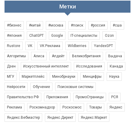
Метки
#бизнес
#китай
#москва
#поиск
#россия
#сша
#япония
ChatGPT
Google
IT-специалисты
Ozon
Rustore
VK
VK Реклама
Wildberries
YandexGPT
Алгоритмы
Алиса
Апдейт
Великобритания
Выдача
Дзен
Искусственный интеллект
Исследования
Канада
МГУ
Маркетплейс
Минобрнауки
Минцифры
Наука
Нейросети
Обучение
Поисковые системы
Правительство РФ
Приложения
ПромоСтраницы
РСЯ
Реклама
Роскомнадзор
Роскосмос
Товары
Яндекс
Яндекс.Вебмастер
Яндекс.Директ
Яндекс.Маркет