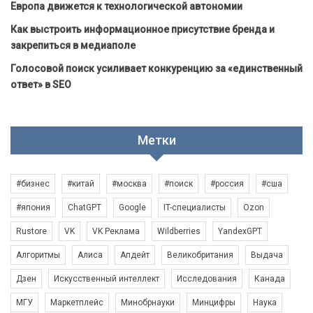
Европа движется к технологической автономии
Как выстроить информационное присутствие бренда и
закрепиться в медиаполе
Голосовой поиск усиливает конкуренцию за «единственный
ответ» в SEO
Метки
#бизнес
#китай
#москва
#поиск
#россия
#сша
#япония
ChatGPT
Google
IT-специалисты
Ozon
Rustore
VK
VK Реклама
Wildberries
YandexGPT
Алгоритмы
Алиса
Апдейт
Великобритания
Выдача
Дзен
Искусственный интеллект
Исследования
Канада
МГУ
Маркетплейс
Минобрнауки
Минцифры
Наука