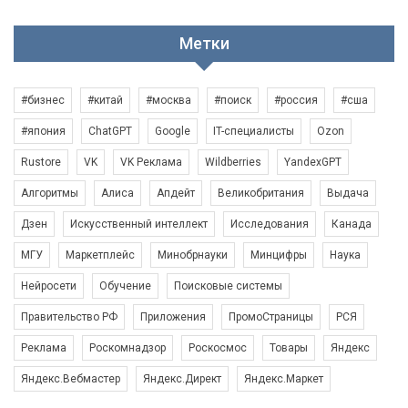
Метки
#бизнес
#китай
#москва
#поиск
#россия
#сша
#япония
ChatGPT
Google
IT-специалисты
Ozon
Rustore
VK
VK Реклама
Wildberries
YandexGPT
Алгоритмы
Алиса
Апдейт
Великобритания
Выдача
Дзен
Искусственный интеллект
Исследования
Канада
МГУ
Маркетплейс
Минобрнауки
Минцифры
Наука
Нейросети
Обучение
Поисковые системы
Правительство РФ
Приложения
ПромоСтраницы
РСЯ
Реклама
Роскомнадзор
Роскосмос
Товары
Яндекс
Яндекс.Вебмастер
Яндекс.Директ
Яндекс.Маркет