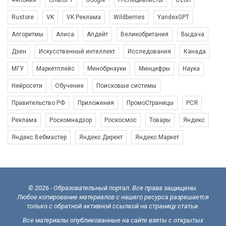
#япония
ChatGPT
Google
IT-специалисты
Ozon
Rustore
VK
VK Реклама
Wildberries
YandexGPT
Алгоритмы
Алиса
Апдейт
Великобритания
Выдача
Дзен
Искусственный интеллект
Исследования
Канада
МГУ
Маркетплейс
Минобрнауки
Минцифры
Наука
Нейросети
Обучение
Поисковые системы
Правительство РФ
Приложения
ПромоСтраницы
РСЯ
Реклама
Роскомнадзор
Роскосмос
Товары
Яндекс
Яндекс.Вебмастер
Яндекс.Директ
Яндекс.Маркет
© 2026 - Образовательный портал. Все права защищены.
Любое копирование материалов с нашего ресурса разрешается
только с обратной активной ссылкой на страницу статьи.
Все материалы опубликованные на сайте взяты с открытых