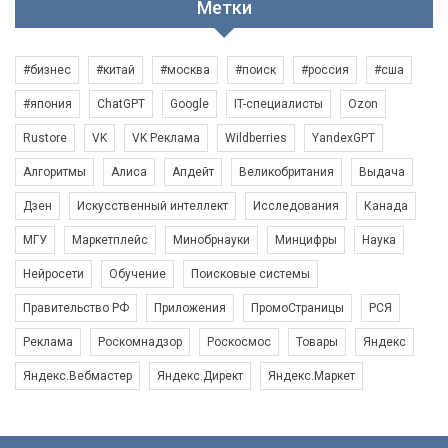
Метки
#бизнес
#китай
#москва
#поиск
#россия
#сша
#япония
ChatGPT
Google
IT-специалисты
Ozon
Rustore
VK
VK Реклама
Wildberries
YandexGPT
Алгоритмы
Алиса
Апдейт
Великобритания
Выдача
Дзен
Искусственный интеллект
Исследования
Канада
МГУ
Маркетплейс
Минобрнауки
Минцифры
Наука
Нейросети
Обучение
Поисковые системы
Правительство РФ
Приложения
ПромоСтраницы
РСЯ
Реклама
Роскомнадзор
Роскосмос
Товары
Яндекс
Яндекс.Вебмастер
Яндекс.Директ
Яндекс.Маркет