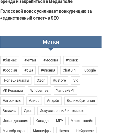
бренда и закрепиться в медиаполе
Голосовой поиск усиливает конкуренцию за
«единственный ответ» в SEO
Метки
#бизнес
#китай
#москва
#поиск
#россия
#сша
#япония
ChatGPT
Google
IT-специалисты
Ozon
Rustore
VK
VK Реклама
Wildberries
YandexGPT
Алгоритмы
Алиса
Апдейт
Великобритания
Выдача
Дзен
Искусственный интеллект
Исследования
Канада
МГУ
Маркетплейс
Минобрнауки
Минцифры
Наука
Нейросети