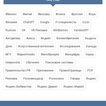
#бизнес
#китай
#москва
#поиск
#россия
#сша
#япония
ChatGPT
Google
IT-специалисты
Ozon
Rustore
VK
VK Реклама
Wildberries
YandexGPT
Алгоритмы
Алиса
Апдейт
Великобритания
Выдача
Дзен
Искусственный интеллект
Исследования
Канада
МГУ
Маркетплейс
Минобрнауки
Минцифры
Наука
Нейросети
Обучение
Поисковые системы
Правительство РФ
Приложения
ПромоСтраницы
РСЯ
Реклама
Роскомнадзор
Роскосмос
Товары
Яндекс
Яндекс.Вебмастер
Яндекс.Директ
Яндекс.Маркет