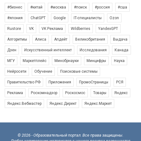
#бизнес
#китай
#москва
#поиск
#россия
#сша
#япония
ChatGPT
Google
IT-специалисты
Ozon
Rustore
VK
VK Реклама
Wildberries
YandexGPT
Алгоритмы
Алиса
Апдейт
Великобритания
Выдача
Дзен
Искусственный интеллект
Исследования
Канада
МГУ
Маркетплейс
Минобрнауки
Минцифры
Наука
Нейросети
Обучение
Поисковые системы
Правительство РФ
Приложения
ПромоСтраницы
РСЯ
Реклама
Роскомнадзор
Роскосмос
Товары
Яндекс
Яндекс.Вебмастер
Яндекс.Директ
Яндекс.Маркет
© 2026 - Образовательный портал. Все права защищены.
Любое копирование материалов с нашего ресурса разрешается