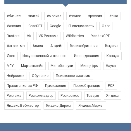
#бизнес
#китай
#москва
#поиск
#россия
#сша
#япония
ChatGPT
Google
IT-специалисты
Ozon
Rustore
VK
VK Реклама
Wildberries
YandexGPT
Алгоритмы
Алиса
Апдейт
Великобритания
Выдача
Дзен
Искусственный интеллект
Исследования
Канада
МГУ
Маркетплейс
Минобрнауки
Минцифры
Наука
Нейросети
Обучение
Поисковые системы
Правительство РФ
Приложения
ПромоСтраницы
РСЯ
Реклама
Роскомнадзор
Роскосмос
Товары
Яндекс
Яндекс.Вебмастер
Яндекс.Директ
Яндекс.Маркет