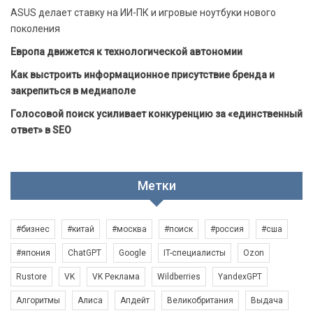
ASUS делает ставку на ИИ-ПК и игровые ноутбуки нового
поколения
Европа движется к технологической автономии
Как выстроить информационное присутствие бренда и
закрепиться в медиаполе
Голосовой поиск усиливает конкуренцию за «единственный
ответ» в SEO
Метки
#бизнес
#китай
#москва
#поиск
#россия
#сша
#япония
ChatGPT
Google
IT-специалисты
Ozon
Rustore
VK
VK Реклама
Wildberries
YandexGPT
Алгоритмы
Алиса
Апдейт
Великобритания
Выдача