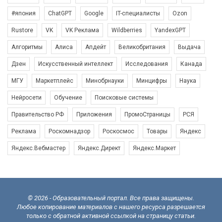
#япония
ChatGPT
Google
IT-специалисты
Ozon
Rustore
VK
VK Реклама
Wildberries
YandexGPT
Алгоритмы
Алиса
Апдейт
Великобритания
Выдача
Дзен
Искусственный интеллект
Исследования
Канада
МГУ
Маркетплейс
Минобрнауки
Минцифры
Наука
Нейросети
Обучение
Поисковые системы
Правительство РФ
Приложения
ПромоСтраницы
РСЯ
Реклама
Роскомнадзор
Роскосмос
Товары
Яндекс
Яндекс.Вебмастер
Яндекс.Директ
Яндекс.Маркет
© 2026 - Образовательный портал. Все права защищены.
Любое копирование материалов с нашего ресурса разрешается
только с обратной активной ссылкой на страницу статьи.