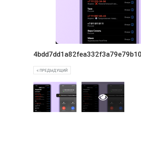
4bdd7dd1a82fea332f3a79e79b1
ПРЕДЫДУЩИЙ