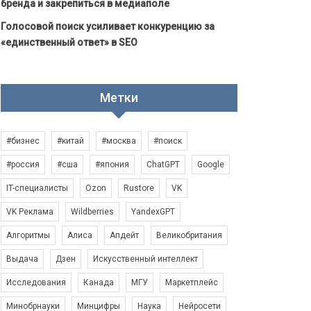
бренда и закрепиться в медиаполе
Голосовой поиск усиливает конкуренцию за
«единственный ответ» в SEO
Метки
#бизнес
#китай
#москва
#поиск
#россия
#сша
#япония
ChatGPT
Google
IT-специалисты
Ozon
Rustore
VK
VK Реклама
Wildberries
YandexGPT
Алгоритмы
Алиса
Апдейт
Великобритания
Выдача
Дзен
Искусственный интеллект
Исследования
Канада
МГУ
Маркетплейс
Минобрнауки
Минцифры
Наука
Нейросети