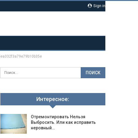
Sign in
fea332f3a79e79b10b35e
Интересное:
Отремонтировать Нельзя
Выбросить. Или как исправить
неровный…