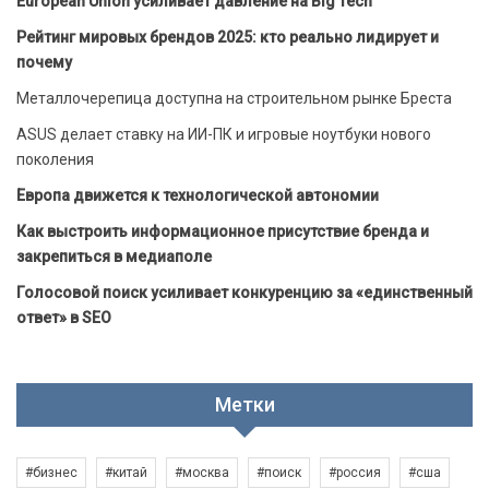
European Union усиливает давление на Big Tech
Рейтинг мировых брендов 2025: кто реально лидирует и
почему
Металлочерепица доступна на строительном рынке Бреста
ASUS делает ставку на ИИ-ПК и игровые ноутбуки нового
поколения
Европа движется к технологической автономии
Как выстроить информационное присутствие бренда и
закрепиться в медиаполе
Голосовой поиск усиливает конкуренцию за «единственный
ответ» в SEO
Метки
#бизнес
#китай
#москва
#поиск
#россия
#сша