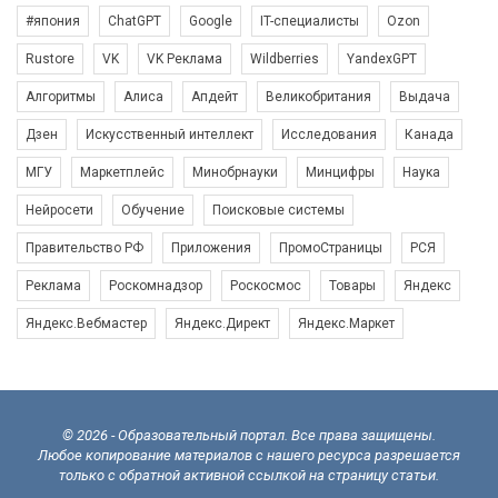
#япония
ChatGPT
Google
IT-специалисты
Ozon
Rustore
VK
VK Реклама
Wildberries
YandexGPT
Алгоритмы
Алиса
Апдейт
Великобритания
Выдача
Дзен
Искусственный интеллект
Исследования
Канада
МГУ
Маркетплейс
Минобрнауки
Минцифры
Наука
Нейросети
Обучение
Поисковые системы
Правительство РФ
Приложения
ПромоСтраницы
РСЯ
Реклама
Роскомнадзор
Роскосмос
Товары
Яндекс
Яндекс.Вебмастер
Яндекс.Директ
Яндекс.Маркет
© 2026 - Образовательный портал. Все права защищены.
Любое копирование материалов с нашего ресурса разрешается
только с обратной активной ссылкой на страницу статьи.