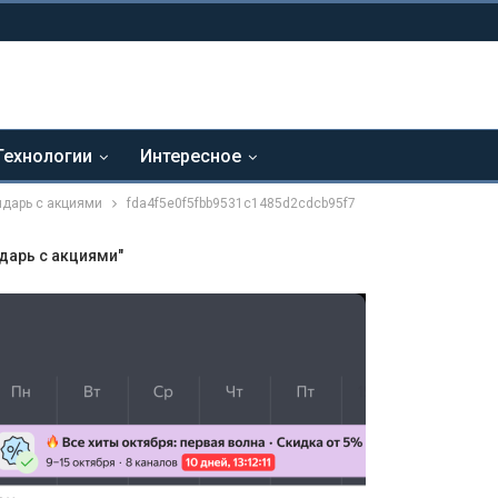
Технологии
Интересное
ндарь с акциями
fda4f5e0f5fbb9531c1485d2cdcb95f7
дарь с акциями"