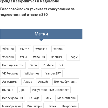
бренда и закрепиться в медиаполе
Голосовой поиск усиливает конкуренцию за
«единственный ответ» в SEO
Метки
#бизнес
#китай
#москва
#поиск
#россия
#сша
#япония
ChatGPT
Google
IT-специалисты
Ozon
Rustore
VK
VK Реклама
Wildberries
YandexGPT
Алгоритмы
Алиса
Апдейт
Великобритания
Выдача
Дзен
Искусственный интеллект
Исследования
Канада
МГУ
Маркетплейс
Минобрнауки
Минцифры
Наука
Нейросети