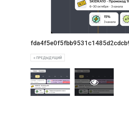
fda4f5e0f5fbb9531c1485d2cdcb
ПРЕДЫДУЩИЙ