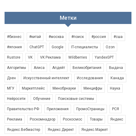
Метки
#бизнес
#китай
#москва
#поиск
#россия
#сша
#япония
ChatGPT
Google
IT-специалисты
Ozon
Rustore
VK
VK Реклама
Wildberries
YandexGPT
Алгоритмы
Алиса
Апдейт
Великобритания
Выдача
Дзен
Искусственный интеллект
Исследования
Канада
МГУ
Маркетплейс
Минобрнауки
Минцифры
Наука
Нейросети
Обучение
Поисковые системы
Правительство РФ
Приложения
ПромоСтраницы
РСЯ
Реклама
Роскомнадзор
Роскосмос
Товары
Яндекс
Яндекс.Вебмастер
Яндекс.Директ
Яндекс.Маркет