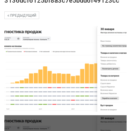
3136dcf6125bf8a3c7e5bdd6f49123cc
ПРЕДЫДУЩИЙ