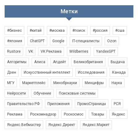
Метки
#бизнес
#китай
#москва
#поиск
#россия
#сша
#япония
ChatGPT
Google
IT-специалисты
Ozon
Rustore
VK
VK Реклама
Wildberries
YandexGPT
Алгоритмы
Алиса
Апдейт
Великобритания
Выдача
Дзен
Искусственный интеллект
Исследования
Канада
МГУ
Маркетплейс
Минобрнауки
Минцифры
Наука
Нейросети
Обучение
Поисковые системы
Правительство РФ
Приложения
ПромоСтраницы
РСЯ
Реклама
Роскомнадзор
Роскосмос
Товары
Яндекс
Яндекс.Вебмастер
Яндекс.Директ
Яндекс.Маркет