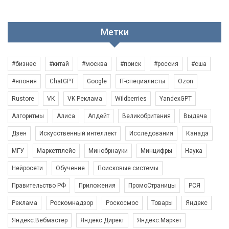
Метки
#бизнес
#китай
#москва
#поиск
#россия
#сша
#япония
ChatGPT
Google
IT-специалисты
Ozon
Rustore
VK
VK Реклама
Wildberries
YandexGPT
Алгоритмы
Алиса
Апдейт
Великобритания
Выдача
Дзен
Искусственный интеллект
Исследования
Канада
МГУ
Маркетплейс
Минобрнауки
Минцифры
Наука
Нейросети
Обучение
Поисковые системы
Правительство РФ
Приложения
ПромоСтраницы
РСЯ
Реклама
Роскомнадзор
Роскосмос
Товары
Яндекс
Яндекс.Вебмастер
Яндекс.Директ
Яндекс.Маркет