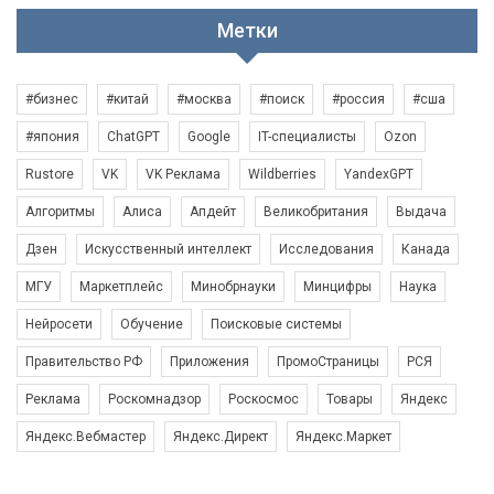
Метки
#бизнес
#китай
#москва
#поиск
#россия
#сша
#япония
ChatGPT
Google
IT-специалисты
Ozon
Rustore
VK
VK Реклама
Wildberries
YandexGPT
Алгоритмы
Алиса
Апдейт
Великобритания
Выдача
Дзен
Искусственный интеллект
Исследования
Канада
МГУ
Маркетплейс
Минобрнауки
Минцифры
Наука
Нейросети
Обучение
Поисковые системы
Правительство РФ
Приложения
ПромоСтраницы
РСЯ
Реклама
Роскомнадзор
Роскосмос
Товары
Яндекс
Яндекс.Вебмастер
Яндекс.Директ
Яндекс.Маркет