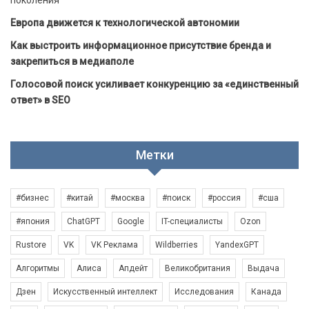
поколения
Европа движется к технологической автономии
Как выстроить информационное присутствие бренда и
закрепиться в медиаполе
Голосовой поиск усиливает конкуренцию за «единственный
ответ» в SEO
Метки
#бизнес
#китай
#москва
#поиск
#россия
#сша
#япония
ChatGPT
Google
IT-специалисты
Ozon
Rustore
VK
VK Реклама
Wildberries
YandexGPT
Алгоритмы
Алиса
Апдейт
Великобритания
Выдача
Дзен
Искусственный интеллект
Исследования
Канада