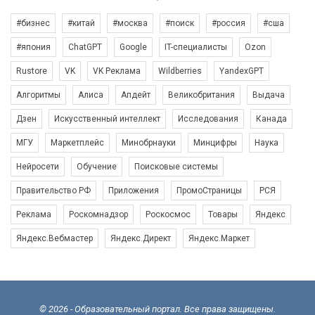
#бизнес
#китай
#москва
#поиск
#россия
#сша
#япония
ChatGPT
Google
IT-специалисты
Ozon
Rustore
VK
VK Реклама
Wildberries
YandexGPT
Алгоритмы
Алиса
Апдейт
Великобритания
Выдача
Дзен
Искусственный интеллект
Исследования
Канада
МГУ
Маркетплейс
Минобрнауки
Минцифры
Наука
Нейросети
Обучение
Поисковые системы
Правительство РФ
Приложения
ПромоСтраницы
РСЯ
Реклама
Роскомнадзор
Роскосмос
Товары
Яндекс
Яндекс.Вебмастер
Яндекс.Директ
Яндекс.Маркет
© 2026 - Образовательный портал. Все права защищены.