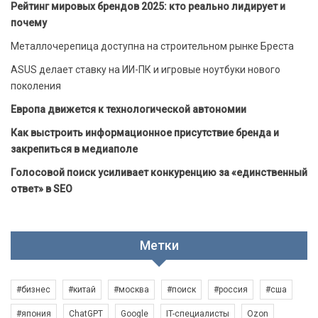
Рейтинг мировых брендов 2025: кто реально лидирует и
почему
Металлочерепица доступна на строительном рынке Бреста
ASUS делает ставку на ИИ-ПК и игровые ноутбуки нового
поколения
Европа движется к технологической автономии
Как выстроить информационное присутствие бренда и
закрепиться в медиаполе
Голосовой поиск усиливает конкуренцию за «единственный
ответ» в SEO
Метки
#бизнес
#китай
#москва
#поиск
#россия
#сша
#япония
ChatGPT
Google
IT-специалисты
Ozon