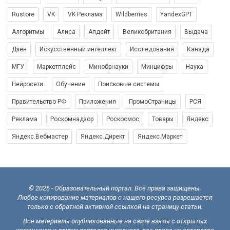
Rustore
VK
VK Реклама
Wildberries
YandexGPT
Алгоритмы
Алиса
Апдейт
Великобритания
Выдача
Дзен
Искусственный интеллект
Исследования
Канада
МГУ
Маркетплейс
Минобрнауки
Минцифры
Наука
Нейросети
Обучение
Поисковые системы
Правительство РФ
Приложения
ПромоСтраницы
РСЯ
Реклама
Роскомнадзор
Роскосмос
Товары
Яндекс
Яндекс.Вебмастер
Яндекс.Директ
Яндекс.Маркет
© 2026 - Образовательный портал. Все права защищены.
Любое копирование материалов с нашего ресурса разрешается
только с обратной активной ссылкой на страницу статьи.
Все материалы опубликованные на сайте взяты с открытых