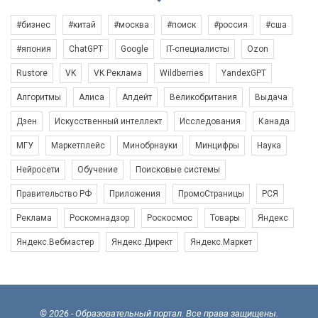
#бизнес
#китай
#москва
#поиск
#россия
#сша
#япония
ChatGPT
Google
IT-специалисты
Ozon
Rustore
VK
VK Реклама
Wildberries
YandexGPT
Алгоритмы
Алиса
Апдейт
Великобритания
Выдача
Дзен
Искусственный интеллект
Исследования
Канада
МГУ
Маркетплейс
Минобрнауки
Минцифры
Наука
Нейросети
Обучение
Поисковые системы
Правительство РФ
Приложения
ПромоСтраницы
РСЯ
Реклама
Роскомнадзор
Роскосмос
Товары
Яндекс
Яндекс.Вебмастер
Яндекс.Директ
Яндекс.Маркет
© 2026 - Образовательный портал. Все права защищены.