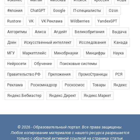
#япония
ChatGPT
Google
IT-специалисты
Ozon
Rustore
VK
VK Реклама
Wildberries
YandexGPT
Алгоритмы
Алиса
Апдейт
Великобритания
Выдача
Дзен
Искусственный интеллект
Исследования
Канада
МГУ
Маркетплейс
Минобрнауки
Минцифры
Наука
Нейросети
Обучение
Поисковые системы
Правительство РФ
Приложения
ПромоСтраницы
РСЯ
Реклама
Роскомнадзор
Роскосмос
Товары
Яндекс
Яндекс.Вебмастер
Яндекс.Директ
Яндекс.Маркет
© 2026 - Образовательный портал. Все права защищены.
Любое копирование материалов с нашего ресурса разрешается
только с обратной активной ссылкой на страницу статьи.