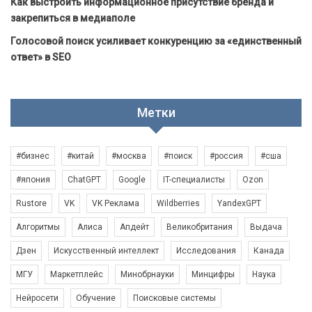
Как выстроить информационное присутствие бренда и
закрепиться в медиаполе
Голосовой поиск усиливает конкуренцию за «единственный
ответ» в SEO
Метки
#бизнес
#китай
#москва
#поиск
#россия
#сша
#япония
ChatGPT
Google
IT-специалисты
Ozon
Rustore
VK
VK Реклама
Wildberries
YandexGPT
Алгоритмы
Алиса
Апдейт
Великобритания
Выдача
Дзен
Искусственный интеллект
Исследования
Канада
МГУ
Маркетплейс
Минобрнауки
Минцифры
Наука
Нейросети
Обучение
Поисковые системы