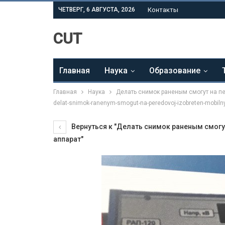
ЧЕТВЕРГ, 6 АВГУСТА, 2026
Контакты
CUT
Главная
Наука
Образование
Главная
Наука
Делать снимок раненым смогут на п
delat-snimok-ranenym-smogut-na-peredovoj-izobreten-mobilny
Вернуться к "Делать снимок раненым смогу
аппарат"