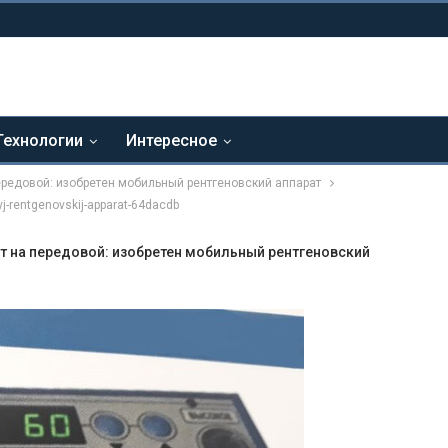
Технологии
Интересное
ередовой: изобретен мобильный рентгеновский аппарат
j-rentgenovskij-apparat-64dacdb
т на передовой: изобретен мобильный рентгеновский