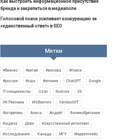
Как выстроить информационное присутствие
бренда и закрепиться в медиаполе
Голосовой поиск усиливает конкуренцию за
«единственный ответ» в SEO
Метки
#бизнес
#китай
#москва
#поиск
#россия
#сша
#япония
ChatGPT
Google
IT-специалисты
Ozon
Rustore
VK
VK Реклама
Wildberries
YandexGPT
Алгоритмы
Алиса
Апдейт
Великобритания
Выдача
Дзен
Искусственный интеллект
Исследования
Канада
МГУ
Маркетплейс