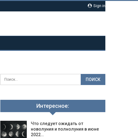
Sign in
Интересное:
Что следует ожидать от
новолуния и полнолуния в июне
2022…