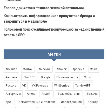
Европа движется к технологической автономии
Как выстроить информационное присутствие бренда и
закрепиться в медиаполе
Голосовой поиск усиливает конкуренцию за «единственный
ответ» в SEO
Метки
#бизнес
#китай
#москва
#поиск
#россия
#сша
#япония
ChatGPT
Google
IT-специалисты
Ozon
Rustore
VK
VK Реклама
Wildberries
YandexGPT
Алгоритмы
Алиса
Апдейт
Великобритания
Выдача
Дзен
Искусственный интеллект
Исследования
Канада