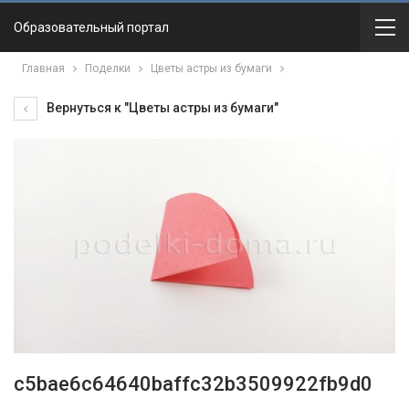
Образовательный портал
Главная
Поделки
Цветы астры из бумаги
Вернуться к "Цветы астры из бумаги"
c5bae6c64640baffc32b3509922fb9d0