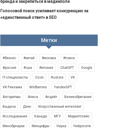
бренда и закрепиться в медиаполе
Голосовой поиск усиливает конкуренцию за
«единственный ответ» в SEO
Метки
#бизнес
#китай
#москва
#поиск
#россия
#сша
#япония
ChatGPT
Google
IT-специалисты
Ozon
Rustore
VK
VK Реклама
Wildberries
YandexGPT
Алгоритмы
Алиса
Апдейт
Великобритания
Выдача
Дзен
Искусственный интеллект
Исследования
Канада
МГУ
Маркетплейс
Минобрнауки
Минцифры
Наука
Нейросети