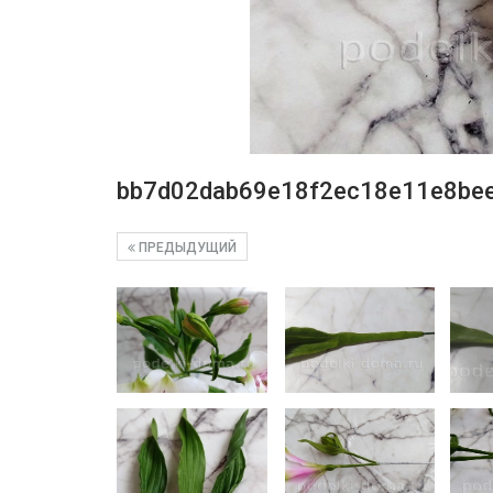
bb7d02dab69e18f2ec18e11e8be
ПРЕДЫДУЩИЙ