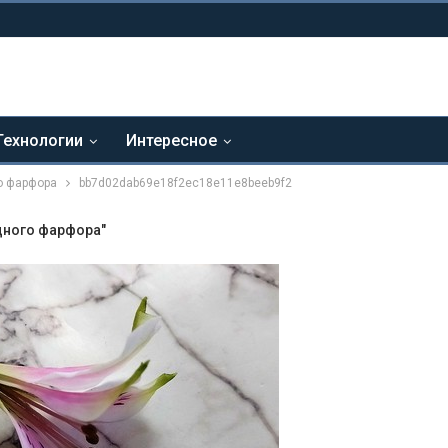
Технологии
Интересное
о фарфора
bb7d02dab69e18f2ec18e11e8beeb9f2
дного фарфора"