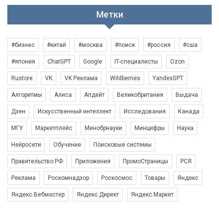
Метки
#бизнес
#китай
#москва
#поиск
#россия
#сша
#япония
ChatGPT
Google
IT-специалисты
Ozon
Rustore
VK
VK Реклама
Wildberries
YandexGPT
Алгоритмы
Алиса
Апдейт
Великобритания
Выдача
Дзен
Искусственный интеллект
Исследования
Канада
МГУ
Маркетплейс
Минобрнауки
Минцифры
Наука
Нейросети
Обучение
Поисковые системы
Правительство РФ
Приложения
ПромоСтраницы
РСЯ
Реклама
Роскомнадзор
Роскосмос
Товары
Яндекс
Яндекс.Вебмастер
Яндекс.Директ
Яндекс.Маркет