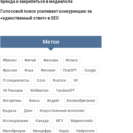
бренда и закрепиться в медиаполе
Голосовой поиск усиливает конкуренцию за
«единственный ответ» в SEO
Метки
#бизнес
#китай
#москва
#поиск
#россия
#сша
#япония
ChatGPT
Google
IT-специалисты
Ozon
Rustore
VK
VK Реклама
Wildberries
YandexGPT
Алгоритмы
Алиса
Апдейт
Великобритания
Выдача
Дзен
Искусственный интеллект
Исследования
Канада
МГУ
Маркетплейс
Минобрнауки
Минцифры
Наука
Нейросети